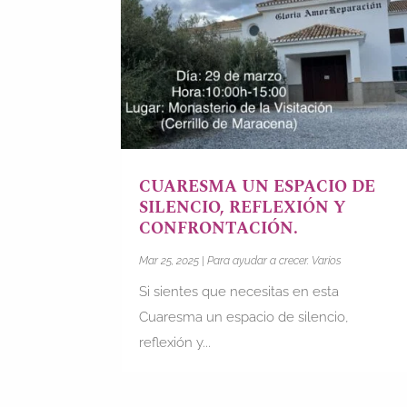
CUARESMA UN ESPACIO DE
SILENCIO, REFLEXIÓN Y
CONFRONTACIÓN.
Mar 25, 2025
|
Para ayudar a crecer. Varios
Si sientes que necesitas en esta
Cuaresma un espacio de silencio,
reflexión y...