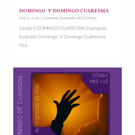
DOMINGO V DOMINGO CUARESMA
Mar 21, 2026
|
Cuaresma
,
Evangelio del Domingo
Lectio V DOMINGO CUARESMA Evangelio
ilustrado Domingo V Domingo Cuaresma
Hoy...