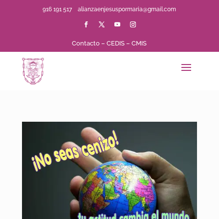
916 191 517
alianzaenjesuspormaria@gmail.com
Contacto
–
CEDIS
–
CMIS