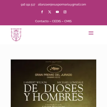
916 191 517
alianzaenjesuspormaria@gmail.com
Contacto
–
CEDIS
–
CMIS