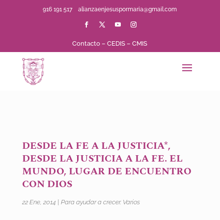
916 191 517
alianzaenjesuspormaria@gmail.com
Contacto
–
CEDIS
–
CMIS
DESDE LA FE A LA JUSTICIA*,
DESDE LA JUSTICIA A LA FE. EL
MUNDO, LUGAR DE ENCUENTRO
CON DIOS
22 Ene, 2014
|
Para ayudar a crecer. Varios