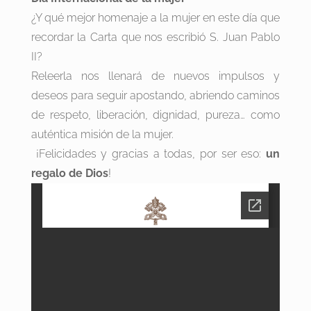
¿Y qué mejor homenaje a la mujer en este día que
recordar la Carta que nos escribió S. Juan Pablo
II?
Releerla nos llenará de nuevos impulsos y
deseos para seguir apostando, abriendo caminos
de respeto, liberación, dignidad, pureza… como
auténtica misión de la mujer.
¡Felicidades y gracias a todas, por ser eso:
un
regalo de Dios
!