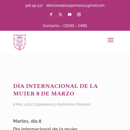
916 191 517
alianzaenjesuspormaria@gmail.com
Contacto
–
CEDIS
–
CMIS
DÍA INTERNACIONAL DE LA
MUJER 8 DE MARZO
8 Mar, 2022
|
Experiencia y testimonio
,
Pastoral
Martes, día 8
Día Internacional de la mujer