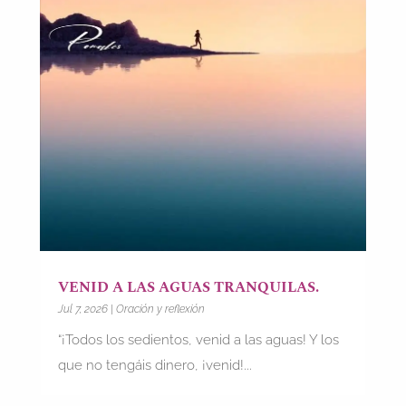
VENID A LAS AGUAS TRANQUILAS.
Jul 7, 2026
|
Oración y reflexión
“¡Todos los sedientos, venid a las aguas! Y los
que no tengáis dinero, ¡venid!...