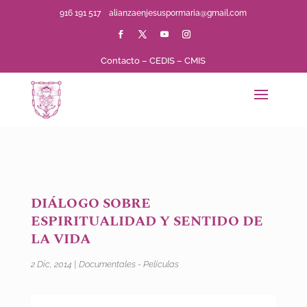
916 191 517
alianzaenjesuspormaria@gmail.com
Contacto
–
CEDIS
–
CMIS
DIÁLOGO SOBRE
ESPIRITUALIDAD Y SENTIDO DE
LA VIDA
2 Dic, 2014
|
Documentales - Películas