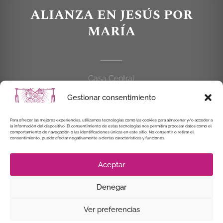
ALIANZA EN JESÚS POR
MARÍA
Casa Central
C/Cardenal Cisneros, 55
Gestionar consentimiento
28010 MADRID
Para ofrecer las mejores experiencias, utilizamos tecnologías como las cookies para almacenar y/o acceder a
la información del dispositivo. El consentimiento de estas tecnologías nos permitirá procesar datos como el
914 462 114
comportamiento de navegación o las identificaciones únicas en este sitio. No consentir o retirar el
consentimiento, puede afectar negativamente a ciertas características y funciones.
alianzaenjesuspormaria@gmail.com
Aceptar
Denegar
© Instituto Secular Alianza en Jesús por María, 2021
Ver preferencias