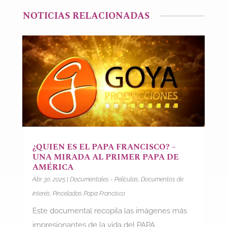
NOTICIAS RELACIONADAS
¿QUIEN ES EL PAPA FRANCISCO? –
UNA MIRADA AL PRIMER PAPA DE
AMÉRICA
Abr 30, 2025
|
Documentales - Películas
,
Documentos de
interés
,
Pinceladas Papa Francisco
Este documental recopila las imágenes más
impresionantes de la vida del PAPA...