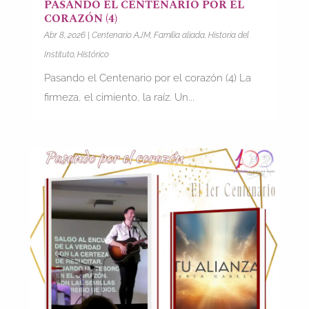
PASANDO EL CENTENARIO POR EL
CORAZÓN (4)
Abr 8, 2026
|
Centenario AJM
,
Familia aliada
,
Historia del
Instituto
,
Histórico
Pasando el Centenario por el corazón (4) La
firmeza, el cimiento, la raíz. Un...