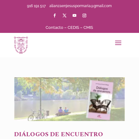
916 191 517
alianzaenjesuspormaria@gmail.com
Contacto
–
CEDIS
–
CMIS
DIÁLOGOS DE ENCUENTRO