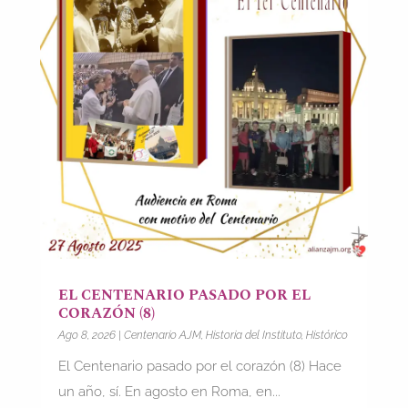
EL CENTENARIO PASADO POR EL
CORAZÓN (8)
Ago 8, 2026
|
Centenario AJM
,
Historia del Instituto
,
Histórico
El Centenario pasado por el corazón (8) Hace
un año, sí. En agosto en Roma, en...