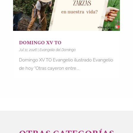
DOMINGO XV TO
Jul 11, 2026
|
Evangelio del Domingo
Domingo XV TO Evangelio ilustrado Evangelio
de hoy "Otras cayeron entre...