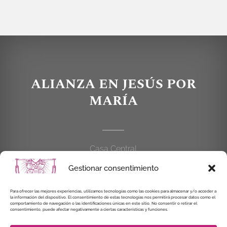
ALIANZA EN JESÚS POR
MARÍA
Casa Central
C/Cardenal Cisneros, 55
Gestionar consentimiento
28010 MADRID
Para ofrecer las mejores experiencias, utilizamos tecnologías como las cookies para almacenar y/o acceder a
914 462 114
la información del dispositivo. El consentimiento de estas tecnologías nos permitirá procesar datos como el
comportamiento de navegación o las identificaciones únicas en este sitio. No consentir o retirar el
consentimiento, puede afectar negativamente a ciertas características y funciones.
alianzaenjesuspormaria@gmail.com