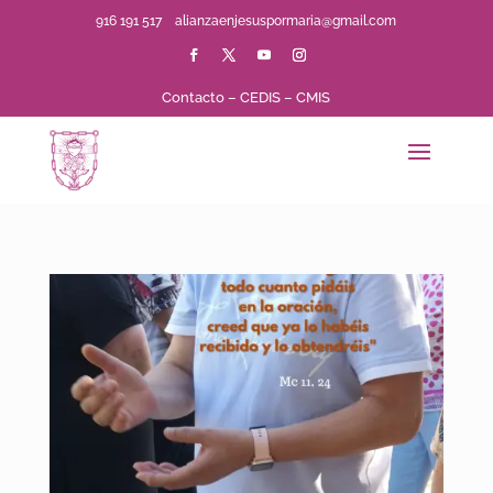
916 191 517
alianzaenjesuspormaria@gmail.com
Contacto
–
CEDIS
–
CMIS