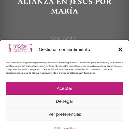
ALIANZA EN JESÚS POR
MARÍA
Casa Central
C/Cardenal Cisneros, 55
Gestionar consentimiento
28010 MADRID
Para ofrecer las mejores experiencias, utilizamos tecnologías como las cookies para almacenar y/o acceder a
la información del dispositivo. El consentimiento de estas tecnologías nos permitirá procesar datos como el
914 462 114
comportamiento de navegación o las identificaciones únicas en este sitio. No consentir o retirar el
consentimiento, puede afectar negativamente a ciertas características y funciones.
alianzaenjesuspormaria@gmail.com
Aceptar
Denegar
© Instituto Secular Alianza en Jesús por María, 2021
Ver preferencias
Política de cookies