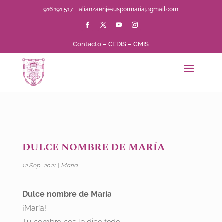
916 191 517
alianzaenjesuspormaria@gmail.com
Contacto
–
CEDIS
–
CMIS
DULCE NOMBRE DE MARÍA
12 Sep, 2022
|
María
Dulce nombre de María
¡María!
Tu nombre nos lo dice todo.