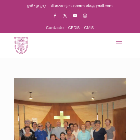
916 191 517
alianzaenjesuspormaria@gmail.com
Contacto
–
CEDIS
–
CMIS