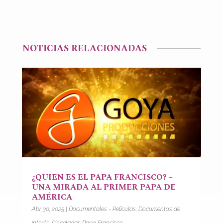
NOTICIAS RELACIONADAS
¿QUIEN ES EL PAPA FRANCISCO? –
UNA MIRADA AL PRIMER PAPA DE
AMÉRICA
Abr 30, 2025
|
Documentales - Películas
,
Documentos de
interés
,
Pinceladas Papa Francisco