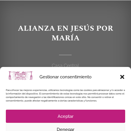
ALIANZA EN JESÚS POR
MARÍA
Casa Central
C/Cardenal Cisneros, 55
Gestionar consentimiento
28010 MADRID
Para ofrecer las mejores experiencias, utilizamos tecnologías como las cookies para almacenar y/o acceder a
914 462 114
la información del dispositivo. El consentimiento de estas tecnologías nos permitirá procesar datos como el
comportamiento de navegación o las identificaciones únicas en este sitio. No consentir o retirar el
consentimiento, puede afectar negativamente a ciertas características y funciones.
alianzaenjesuspormaria@gmail.com
Aceptar
Denegar