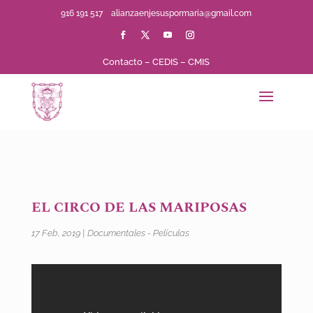
916 191 517
alianzaenjesuspormaria@gmail.com
Contacto
–
CEDIS
–
CMIS
EL CIRCO DE LAS MARIPOSAS
17 Feb, 2019
|
Documentales - Películas