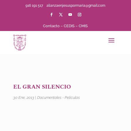
916 191 517
alianzaenjesuspormaria@gmail.com
Contacto
–
CEDIS
–
CMIS
EL GRAN SILENCIO
30 Ene, 2013
|
Documentales - Películas