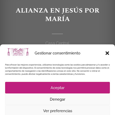
ALIANZA EN JESÚS POR
MARÍA
Casa Central
C/Cardenal Cisneros, 55
Gestionar consentimiento
28010 MADRID
Para ofrecer las mejores experiencias, utilizamos tecnologías como las cookies para almacenar y/o acceder a
la información del dispositivo. El consentimiento de estas tecnologías nos permitirá procesar datos como el
914 462 114
comportamiento de navegación o las identificaciones únicas en este sitio. No consentir o retirar el
consentimiento, puede afectar negativamente a ciertas características y funciones.
alianzaenjesuspormaria@gmail.com
Aceptar
Denegar
© Instituto Secular Alianza en Jesús por María, 2021
Ver preferencias