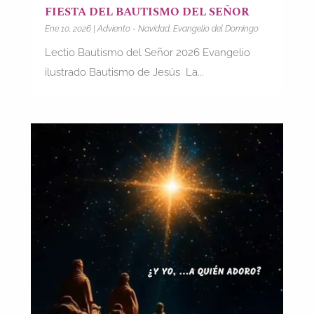
FIESTA DEL BAUTISMO DEL SEÑOR
Ene 10, 2026
|
Adviento - Navidad
,
Evangelio del Domingo
Lectio Bautismo del Señor 2026 Evangelio
ilustrado Bautismo de Jesús La...