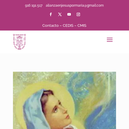
916 191 517
alianzaenjesuspormaria@gmail.com
Contacto
–
CEDIS
–
CMIS