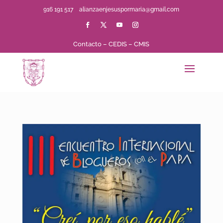
916 191 517
alianzaenjesuspormaria@gmail.com
Contacto
–
CEDIS
–
CMIS