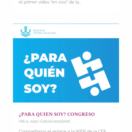
el primer video "en vivo" de la...
¿PARA QUIEN SOY? CONGRESO
Feb 11, 2025
|
Cultura vocacional
Compartimos el enlace a la WEB de la CEE