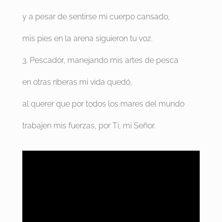
y a pesar de sentirse mi cuerpo cansado,
mis pies en la arena siguieron tu voz.
3. Pescador, manejando mis artes de pesca
en otras riberas mi vida quedó,
al querer que por todos los mares del mundo
trabajen mis fuerzas, por Ti, mi Señor.