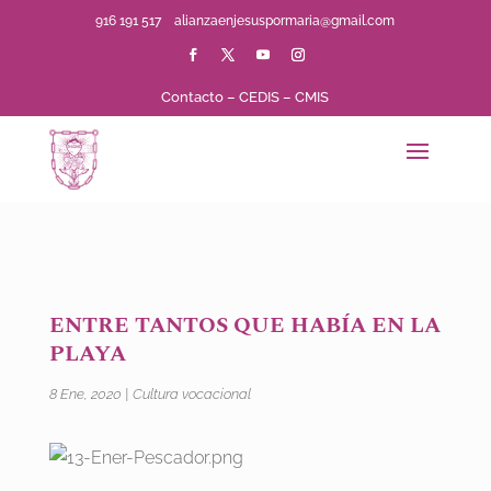
916 191 517
alianzaenjesuspormaria@gmail.com
Contacto
–
CEDIS
–
CMIS
ENTRE TANTOS QUE HABÍA EN LA
PLAYA
8 Ene, 2020
|
Cultura vocacional