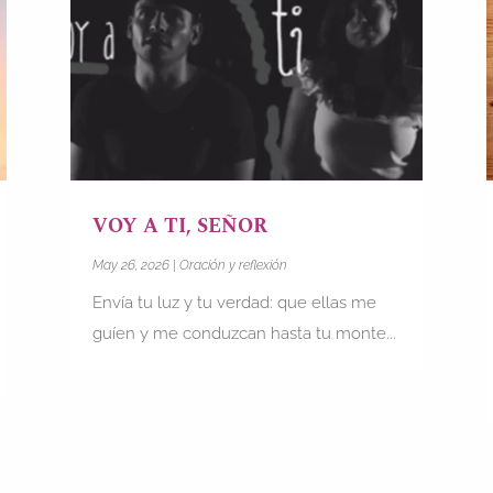
VOY A TI, SEÑOR
May 26, 2026
|
Oración y reflexión
Envía tu luz y tu verdad: que ellas me
guíen y me conduzcan hasta tu monte...