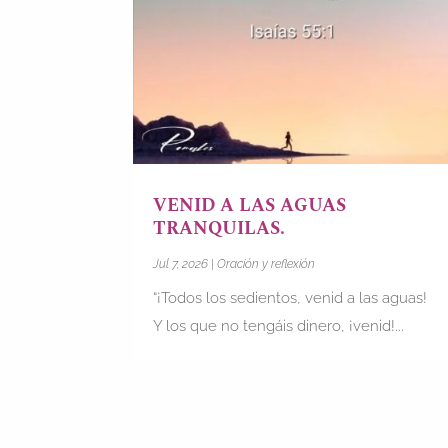
VENID A LAS AGUAS
TRANQUILAS.
Jul 7, 2026
|
Oración y reflexión
“¡Todos los sedientos, venid a las aguas!
Y los que no tengáis dinero, ¡venid!...