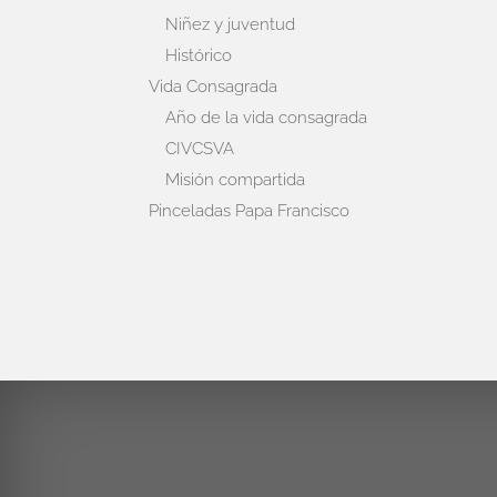
Niñez y juventud
Histórico
Vida Consagrada
Año de la vida consagrada
CIVCSVA
Misión compartida
Pinceladas Papa Francisco