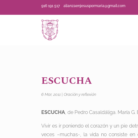
916 191 517
alianzaenjesuspormaria@gmail.com
ESCUCHA
6 Mar, 2011
|
Oración y reflexión
ESCUCHA
, de Pedro Casaldáliga. María G. 
Vivir es ir poniendo el corazón y un pie de
veces –muchas-, la vida no consiste en 