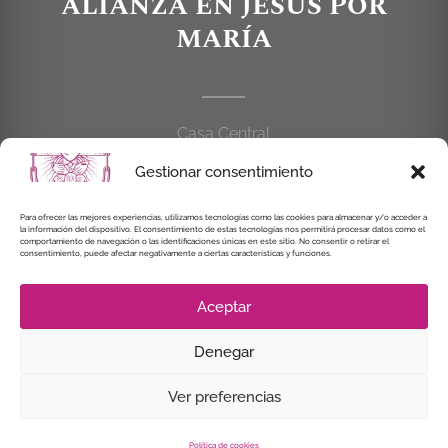
ALIANZA EN JESÚS POR
MARÍA
Casa Central
C/Cardenal Cisneros, 55
Gestionar consentimiento
28010 MADRID
Para ofrecer las mejores experiencias, utilizamos tecnologías como las cookies para almacenar y/o acceder a
914 462 114
la información del dispositivo. El consentimiento de estas tecnologías nos permitirá procesar datos como el
comportamiento de navegación o las identificaciones únicas en este sitio. No consentir o retirar el
consentimiento, puede afectar negativamente a ciertas características y funciones.
alianzaenjesuspormaria@gmail.com
Aceptar
Denegar
© Instituto Secular Alianza en Jesús por María, 2021
Ver preferencias
Política de cookies