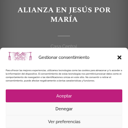
ALIANZA EN JESÚS POR
MARÍA
Casa Central
C/Cardenal Cisneros, 55
Gestionar consentimiento
28010 MADRID
Para ofrecer las mejores experiencias, utilizamos tecnologías como las cookies para almacenar y/o acceder a
la información del dispositivo. El consentimiento de estas tecnologías nos permitirá procesar datos como el
914 462 114
comportamiento de navegación o las identificaciones únicas en este sitio. No consentir o retirar el
consentimiento, puede afectar negativamente a ciertas características y funciones.
alianzaenjesuspormaria@gmail.com
Aceptar
Denegar
© Instituto Secular Alianza en Jesús por María, 2021
Ver preferencias