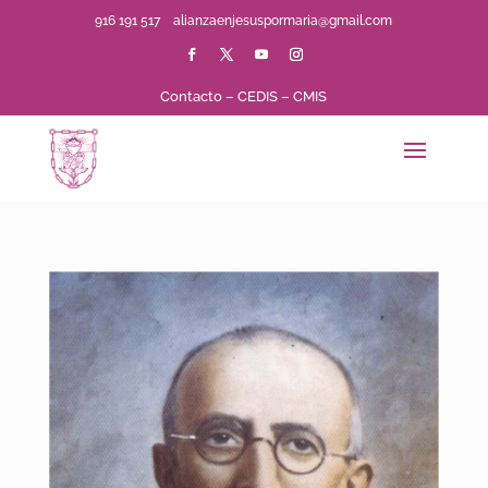
916 191 517
alianzaenjesuspormaria@gmail.com
Contacto
–
CEDIS
–
CMIS