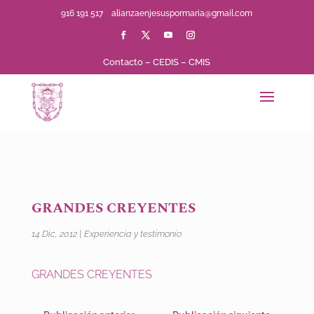
916 191 517
alianzaenjesuspormaria@gmail.com
Contacto
–
CEDIS
–
CMIS
GRANDES CREYENTES
14 Dic, 2012
|
Experiencia y testimonio
GRANDES CREYENTES