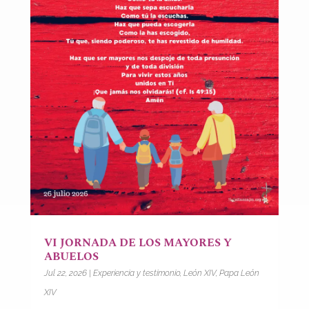
VI JORNADA DE LOS MAYORES Y
ABUELOS
Jul 22, 2026
|
Experiencia y testimonio
,
León XIV
,
Papa León
XIV