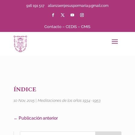
916 191 517
alianzaenjesuspormaria@gmail.com
Contacto
–
CEDIS
–
CMIS
ÍNDICE
10 Nov, 2015
|
Meditaciones de los años 1934 -1953
←
Publicación anterior