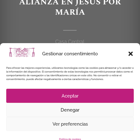
ALIANZA EN JESÚS POR
MARÍA
Casa Central
C/Cardenal Cisneros, 55
Gestionar consentimiento
28010 MADRID
Para ofrecer las mejores experiencias, utilizamos tecnologías como las cookies para almacenar y/o acceder a
la información del dispositivo. El consentimiento de estas tecnologías nos permitirá procesar datos como el
914 462 114
comportamiento de navegación o las identificaciones únicas en este sitio. No consentir o retirar el
consentimiento, puede afectar negativamente a ciertas características y funciones.
alianzaenjesuspormaria@gmail.com
Aceptar
Denegar
© Instituto Secular Alianza en Jesús por María, 2021
Ver preferencias
Política de cookies