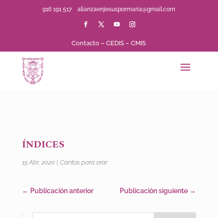
916 191 517
alianzaenjesuspormaria@gmail.com
Contacto
–
CEDIS
–
CMIS
ÍNDICES
15 Abr, 2020
|
Cantos para orar
←
Publicación anterior
Publicación siguiente
→