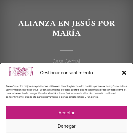
ALIANZA EN JESÚS POR
MARÍA
Casa Central
C/Cardenal Cisneros, 55
Gestionar consentimiento
28010 MADRID
Para ofrecer las mejores experiencias, utilizamos tecnologías como las cookies para almacenar y/o acceder a
914 462 114
la información del dispositivo. El consentimiento de estas tecnologías nos permitirá procesar datos como el
comportamiento de navegación o las identificaciones únicas en este sitio. No consentir o retirar el
consentimiento, puede afectar negativamente a ciertas características y funciones.
alianzaenjesuspormaria@gmail.com
Aceptar
Denegar