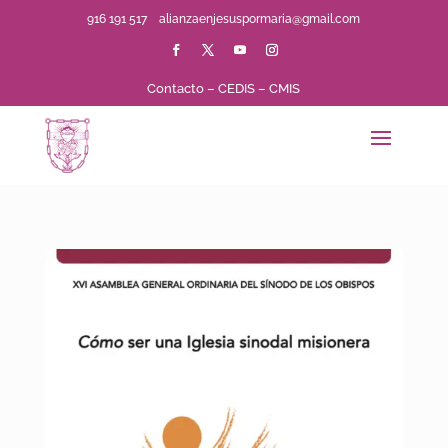
916 191 517
alianzaenjesuspormaria@gmail.com
Contacto
–
CEDIS
–
CMIS