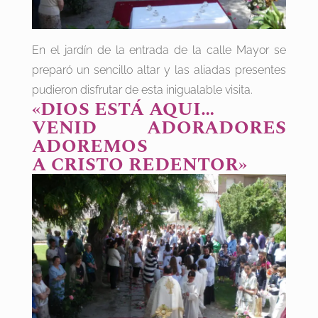
En el jardín de la entrada de la calle Mayor se
preparó un sencillo altar y las aliadas presentes
pudieron disfrutar de esta inigualable visita.
«DIOS ESTÁ AQUI…
VENID ADORADORES
ADOREMOS
A CRISTO REDENTOR»