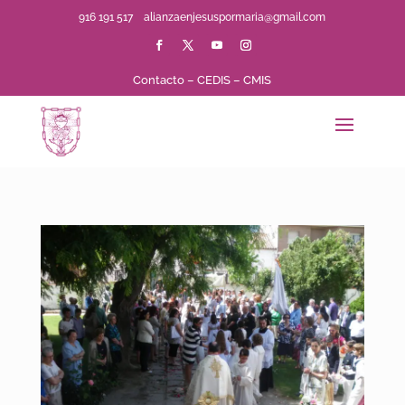
916 191 517
alianzaenjesuspormaria@gmail.com
Contacto
–
CEDIS
–
CMIS