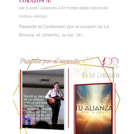
CORAZÓN (4)
Abr 8, 2026
|
Centenario AJM
,
Familia aliada
,
Historia del
Instituto
,
Histórico
Pasando el Centenario por el corazón (4) La
firmeza, el cimiento, la raíz. Un...