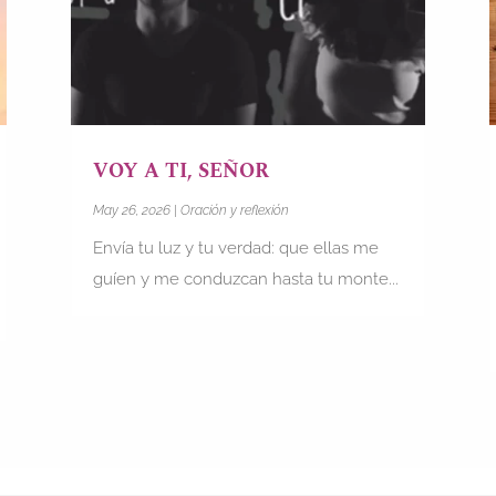
VOY A TI, SEÑOR
May 26, 2026
|
Oración y reflexión
Envía tu luz y tu verdad: que ellas me
guíen y me conduzcan hasta tu monte...