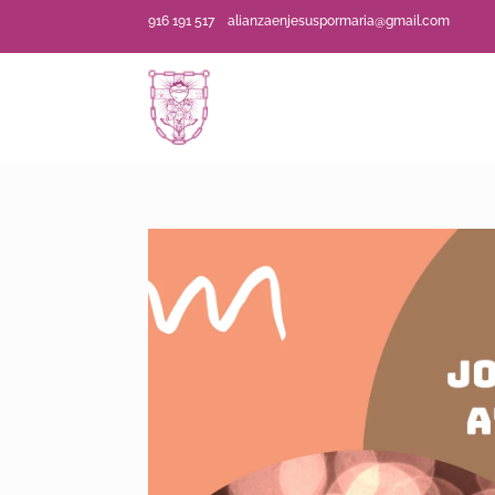
916 191 517
alianzaenjesuspormaria@gmail.com