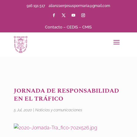
916 191 517
alianzaenjesuspormaria@gmail.com
Contacto
–
CEDIS
–
CMIS
JORNADA DE RESPONSABILIDAD
EN EL TRÁFICO
5 Jul, 2020
|
Noticias y comunicaciones