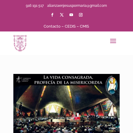
916 191 517
alianzaenjesuspormaria@gmail.com
Contacto
–
CEDIS
–
CMIS