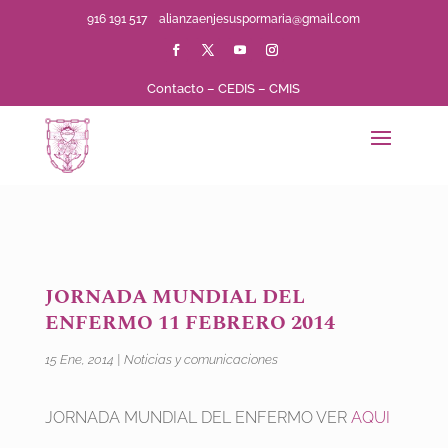
916 191 517
alianzaenjesuspormaria@gmail.com
Contacto
–
CEDIS
–
CMIS
JORNADA MUNDIAL DEL
ENFERMO 11 FEBRERO 2014
15 Ene, 2014
|
Noticias y comunicaciones
JORNADA MUNDIAL DEL ENFERMO VER
AQUI