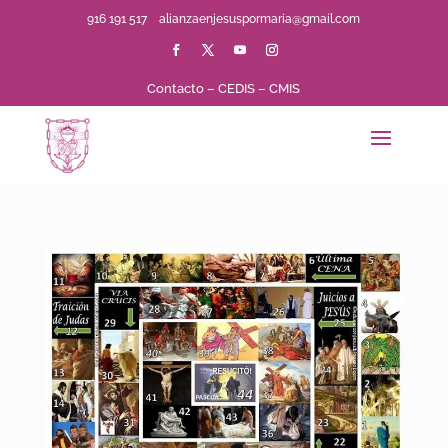
916 191 517
alianzaenjesuspormaria@gmail.com
Contacto
–
CEDIS
–
CMIS