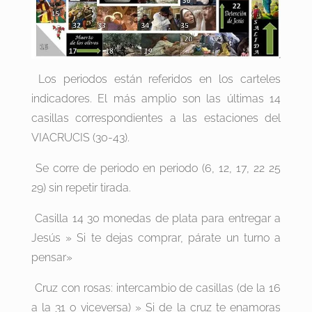
Los periodos están referidos en los carteles
indicadores. El más amplio son las últimas 14
casillas correspondientes a las estaciones del
VIACRUCIS (30-43).
Se corre de periodo en periodo (6, 12, 17, 22 25
29) sin repetir tirada.
Casilla 14 30 monedas de plata para entregar a
Jesús » Si te dejas comprar, párate un turno a
pensar»
Cruz con rosas: intercambio de casillas (de la 16
a la 31 o viceversa) » Si de la cruz te enamoras