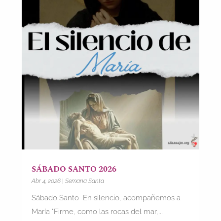
SÁBADO SANTO 2026
Abr 4, 2026
|
Semana Santa
Sábado Santo En silencio, acompañemos a
María "Firme, como las rocas del mar,...