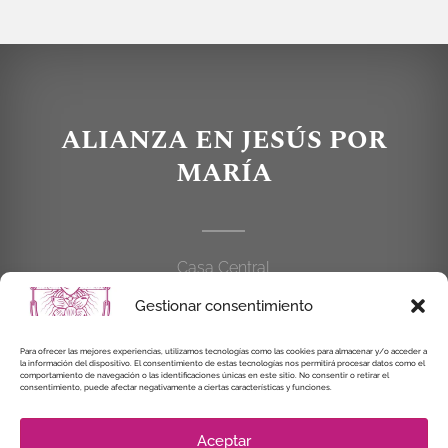
ALIANZA EN JESÚS POR
MARÍA
Casa Central
C/Cardenal Cisneros, 55
Gestionar consentimiento
28010 MADRID
Para ofrecer las mejores experiencias, utilizamos tecnologías como las cookies para almacenar y/o acceder a
914 462 114
la información del dispositivo. El consentimiento de estas tecnologías nos permitirá procesar datos como el
comportamiento de navegación o las identificaciones únicas en este sitio. No consentir o retirar el
consentimiento, puede afectar negativamente a ciertas características y funciones.
alianzaenjesuspormaria@gmail.com
Aceptar