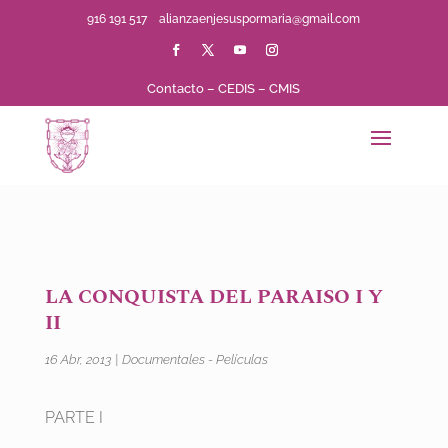
916 191 517
alianzaenjesuspormaria@gmail.com
Contacto
–
CEDIS
–
CMIS
LA CONQUISTA DEL PARAISO I Y
II
16 Abr, 2013
|
Documentales - Películas
PARTE I