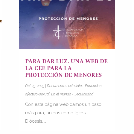
PARA DAR LUZ. UNA WEB DE
LA CEE PARA LA
PROTECCIÓN DE MENORES
Oct 25, 2025
|
Documentos eclesiales
,
Educación
afectivo-sexual
,
En el mundo - Secularidad
Con esta página web damos un paso
más para, unidos como Iglesia –
Diócesis,...