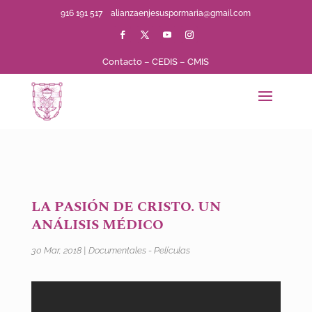
916 191 517
alianzaenjesuspormaria@gmail.com
Contacto
–
CEDIS
–
CMIS
LA PASIÓN DE CRISTO. UN
ANÁLISIS MÉDICO
30 Mar, 2018
|
Documentales - Películas