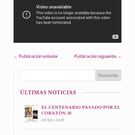
←
Publicación anterior
Publicación siguiente
→
ÚLTIMAS NOTICIAS
EL CENTENARIO PASADO POR EL
CORAZÓN (8)
08 Ago, 2026