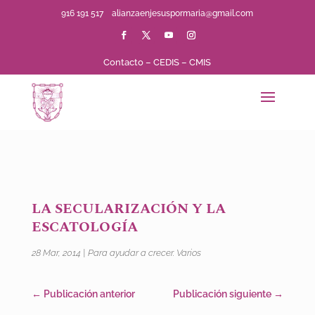
916 191 517
alianzaenjesuspormaria@gmail.com
Contacto
–
CEDIS
–
CMIS
LA SECULARIZACIÓN Y LA
ESCATOLOGÍA
28 Mar, 2014
|
Para ayudar a crecer. Varios
←
Publicación anterior
Publicación siguiente
→