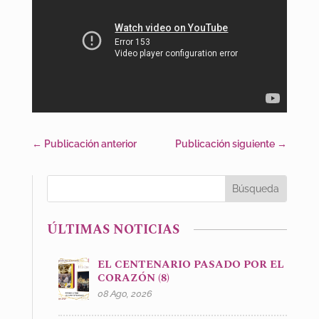
←
Publicación anterior
Publicación siguiente
→
ÚLTIMAS NOTICIAS
EL CENTENARIO PASADO POR EL
CORAZÓN (8)
08 Ago, 2026