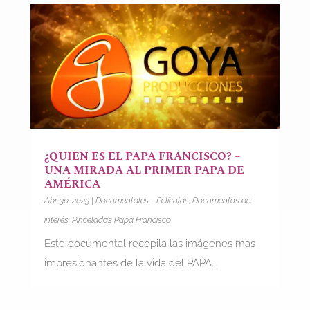
¿QUIEN ES EL PAPA FRANCISCO? –
UNA MIRADA AL PRIMER PAPA DE
AMÉRICA
Abr 30, 2025
|
Documentales - Películas
,
Documentos de
interés
,
Pinceladas Papa Francisco
Este documental recopila las imágenes más
impresionantes de la vida del PAPA...