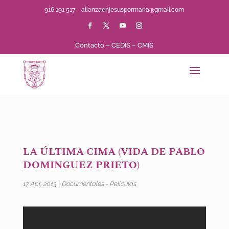
916 191 517
alianzaenjesuspormaria@gmail.com
Contacto
–
CEDIS
–
CMIS
LA ÚLTIMA CIMA (VIDA DE PABLO
DOMINGUEZ PRIETO)
17 Abr, 2013
|
Documentales - Películas