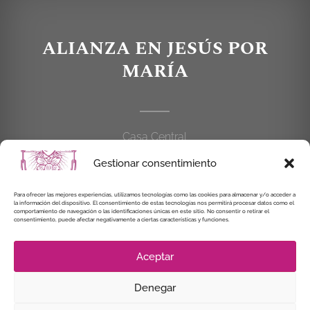
ALIANZA EN JESÚS POR
MARÍA
Casa Central
C/Cardenal Cisneros, 55
Gestionar consentimiento
28010 MADRID
Para ofrecer las mejores experiencias, utilizamos tecnologías como las cookies para almacenar y/o acceder a
la información del dispositivo. El consentimiento de estas tecnologías nos permitirá procesar datos como el
914 462 114
comportamiento de navegación o las identificaciones únicas en este sitio. No consentir o retirar el
consentimiento, puede afectar negativamente a ciertas características y funciones.
alianzaenjesuspormaria@gmail.com
Aceptar
Denegar