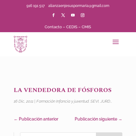
916 191 517
alianzaenjesuspormaria@gmail.com
Contacto
–
CEDIS
–
CMIS
LA VENDEDORA DE FÓSFOROS
16 Dic, 2011
|
Formación Infancia y juventud. SEVI, JURD...
←
Publicación anterior
Publicación siguiente
→