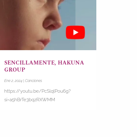
SENCILLAMENTE, HAKUNA
GROUP
Ene 2, 2024
|
Canciones
https://youtu.be/PcSlqlPou6g?
si=a5hBrTe3bqzRXWMM