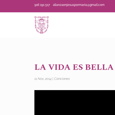
916 191 517
alianzaenjesuspormaria@gmail.com
LA VIDA ES BELLA
11 Nov, 2014
|
Canciones