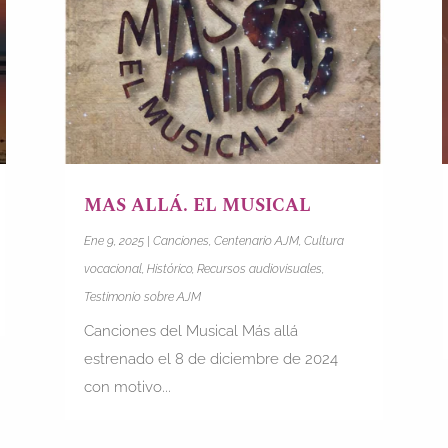
MAS ALLÁ. EL MUSICAL
Ene 9, 2025
|
Canciones
,
Centenario AJM
,
Cultura
vocacional
,
Histórico
,
Recursos audiovisuales
,
Testimonio sobre AJM
Canciones del Musical Más allá
estrenado el 8 de diciembre de 2024
con motivo...