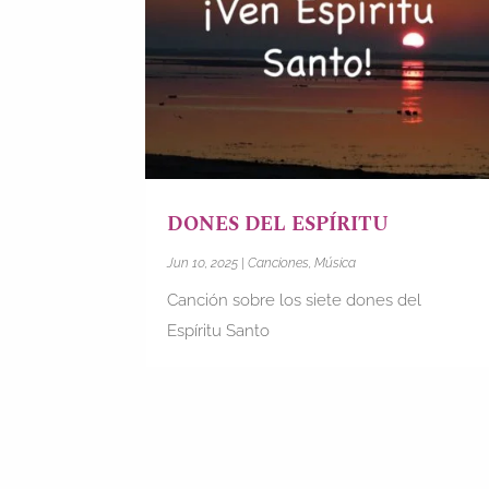
DONES DEL ESPÍRITU
Jun 10, 2025
|
Canciones
,
Música
Canción sobre los siete dones del
Espíritu Santo