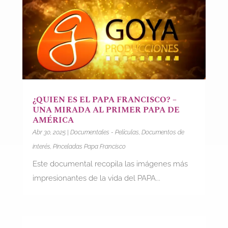
¿QUIEN ES EL PAPA FRANCISCO? –
UNA MIRADA AL PRIMER PAPA DE
AMÉRICA
Abr 30, 2025
|
Documentales - Películas
,
Documentos de
interés
,
Pinceladas Papa Francisco
Este documental recopila las imágenes más
impresionantes de la vida del PAPA...