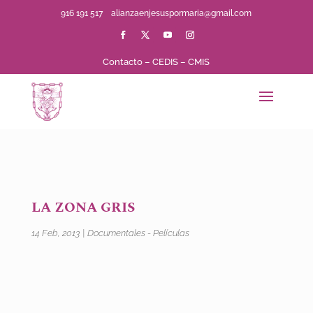
916 191 517
alianzaenjesuspormaria@gmail.com
Contacto
–
CEDIS
–
CMIS
LA ZONA GRIS
14 Feb, 2013
|
Documentales - Películas