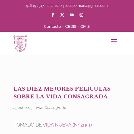
916 191 517
alianzaenjesuspormaria@gmail.com
Contacto
–
CEDIS
–
CMIS
LAS DIEZ MEJORES PELÍCULAS
SOBRE LA VIDA CONSAGRADA
25 Jul, 2015
|
Vida Consagrada
TOMADO DE
VIDA NUEVA (Nº 2951)