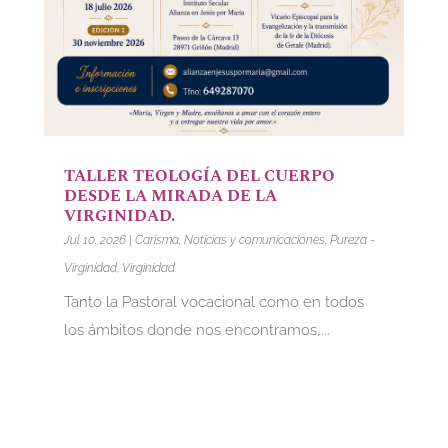
TALLER TEOLOGÍA DEL CUERPO
DESDE LA MIRADA DE LA
VIRGINIDAD.
Jul 10, 2026
|
Carisma
,
Noticias y comunicaciones
,
Pureza -
Virginidad
,
Virginidad
Tanto la Pastoral vocacional como en todos
los ámbitos donde nos encontramos,...