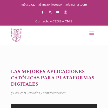
916 191 517
alianzaenjesuspormaria@gmail.com
Contacto
–
CEDIS
–
CMIS
LAS MEJORES APLICACIONES
CATÓLICAS PARA PLATAFORMAS
DIGITALES
5 Feb, 2011
|
Noticias y comunicaciones