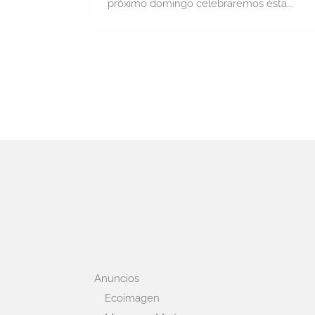
próximo domingo celebraremos ésta...
Anuncios
Ecoimagen