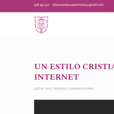
916 191 517
alianzaenjesuspormaria@gmail.com
UN ESTILO CRIST
INTERNET
29 Ene, 2011
|
Noticias y comunicaciones