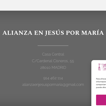
ALIANZA EN JESÚS POR MARÍA
Casa Central
C/Cardenal Cisneros, 55
28010 MADRID
914 462 114
Para ofrece
información
alianzaenjesuspormaria@gmail.com
comportamie
puede afect