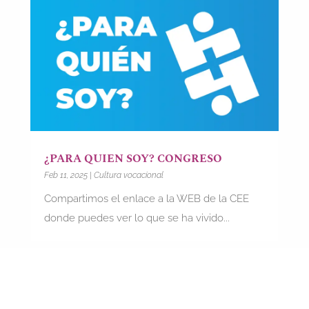
¿PARA QUIEN SOY? CONGRESO
Feb 11, 2025
|
Cultura vocacional
Compartimos el enlace a la WEB de la CEE
donde puedes ver lo que se ha vivido...