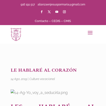
916 191 517
alianzaenjesuspormaria@gmail.com
Contacto
–
CEDIS
–
CMIS
LE HABLARÉ AL CORAZÓN
14 Ago, 2019
|
Cultura vocacional