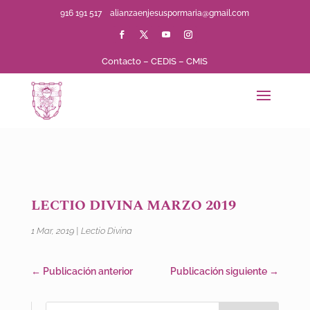
916 191 517
alianzaenjesuspormaria@gmail.com
Contacto
–
CEDIS
–
CMIS
LECTIO DIVINA MARZO 2019
1 Mar, 2019
|
Lectio Divina
←
Publicación anterior
Publicación siguiente
→