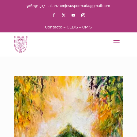
916 191 517
alianzaenjesuspormaria@gmail.com
Contacto
–
CEDIS
–
CMIS