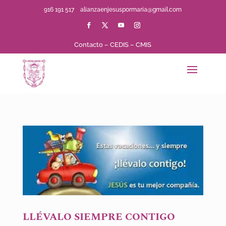
916 191 517
alianzaenjesuspormaria@gmail.com
Contacto
–
CEDIS
–
CMIS
LLÉVALO SIEMPRE CONTIGO