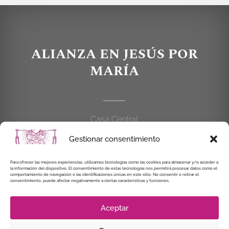
ALIANZA EN JESÚS POR
MARÍA
Casa Central
C/Cardenal Cisneros, 55
Gestionar consentimiento
28010 MADRID
Para ofrecer las mejores experiencias, utilizamos tecnologías como las cookies para almacenar y/o acceder a
914 462 114
la información del dispositivo. El consentimiento de estas tecnologías nos permitirá procesar datos como el
comportamiento de navegación o las identificaciones únicas en este sitio. No consentir o retirar el
consentimiento, puede afectar negativamente a ciertas características y funciones.
alianzaenjesuspormaria@gmail.com
Aceptar