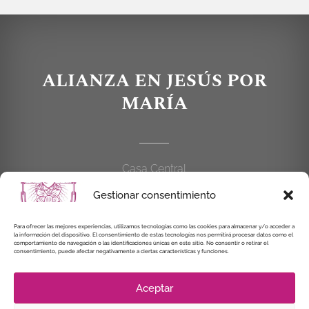
ALIANZA EN JESÚS POR
MARÍA
Casa Central
C/Cardenal Cisneros, 55
Gestionar consentimiento
28010 MADRID
Para ofrecer las mejores experiencias, utilizamos tecnologías como las cookies para almacenar y/o acceder a
la información del dispositivo. El consentimiento de estas tecnologías nos permitirá procesar datos como el
914 462 114
comportamiento de navegación o las identificaciones únicas en este sitio. No consentir o retirar el
consentimiento, puede afectar negativamente a ciertas características y funciones.
alianzaenjesuspormaria@gmail.com
Aceptar