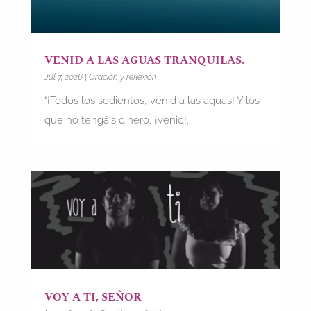
VENID A LAS AGUAS TRANQUILAS.
Jul 7, 2026
|
Oración y reflexión
“¡Todos los sedientos, venid a las aguas! Y los
que no tengáis dinero, ¡venid!...
VOY A TI, SEÑOR