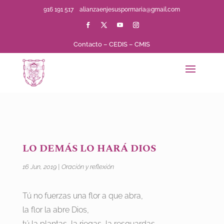
916 191 517
alianzaenjesuspormaria@gmail.com
Contacto
–
CEDIS
–
CMIS
LO DEMÁS LO HARÁ DIOS
16 Jun, 2019
|
Oración y reflexión
Tú no fuerzas una flor a que abra,
la flor la abre Dios,
tú la plantas, la riegas, la resguardas,