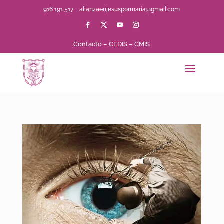
916 191 517
alianzaenjesuspormaria@gmail.com
Contacto
–
CEDIS
–
CMIS