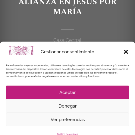
ALIANZA EN JESÚS POR
MARÍA
Casa Central
C/Cardenal Cisneros, 55
Gestionar consentimiento
28010 MADRID
Para ofrecer las mejores experiencias, utilizamos tecnologías como las cookies para almacenar y/o acceder a
914 462 114
la información del dispositivo. El consentimiento de estas tecnologías nos permitirá procesar datos como el
comportamiento de navegación o las identificaciones únicas en este sitio. No consentir o retirar el
consentimiento, puede afectar negativamente a ciertas características y funciones.
alianzaenjesuspormaria@gmail.com
Aceptar
Denegar
© Instituto Secular Alianza en Jesús por María, 2021
Ver preferencias
Política de cookies