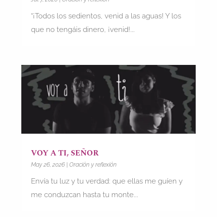
“¡Todos los sedientos, venid a las aguas! Y los
que no tengáis dinero, ¡venid!...
VOY A TI, SEÑOR
May 26, 2026
|
Oración y reflexión
Envía tu luz y tu verdad: que ellas me guíen y
me conduzcan hasta tu monte...