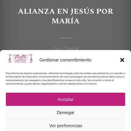
ALIANZA EN JESÚS POR
MARÍA
Casa Central
C/Cardenal Cisneros, 55
Gestionar consentimiento
28010 MADRID
Para ofrecer las mejores experiencias, utilizamos tecnologías como las cookies para almacenar y/o acceder a
la información del dispositivo. El consentimiento de estas tecnologías nos permitirá procesar datos como el
914 462 114
comportamiento de navegación o las identificaciones únicas en este sitio. No consentir o retirar el
consentimiento, puede afectar negativamente a ciertas características y funciones.
alianzaenjesuspormaria@gmail.com
Aceptar
Denegar
© Instituto Secular Alianza en Jesús por María, 2021
Ver preferencias