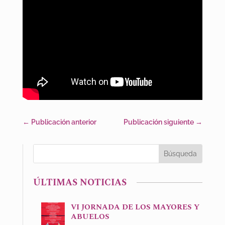
←
Publicación anterior
Publicación siguiente
→
ÚLTIMAS NOTICIAS
VI JORNADA DE LOS MAYORES Y
ABUELOS