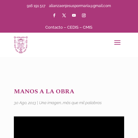
916 191 517
alianzaenjesuspormaria@gmail.com
Contacto
–
CEDIS
–
CMIS
MANOS A LA OBRA
30 Ago, 2013
|
Una imagen...más que mil palabras