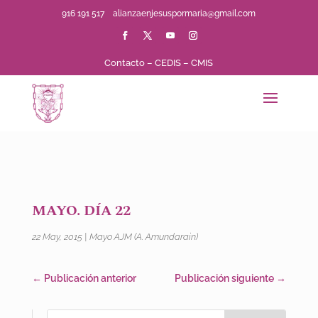
916 191 517
alianzaenjesuspormaria@gmail.com
Contacto
–
CEDIS
–
CMIS
MAYO. DÍA 22
22 May, 2015
|
Mayo AJM (A. Amundarain)
←
Publicación anterior
Publicación siguiente
→