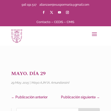
916 191 517
alianzaenjesuspormaria@gmail.com
Contacto
–
CEDIS
–
CMIS
MAYO. DÍA 29
29 May, 2015
|
Mayo AJM (A. Amundarain)
←
Publicación anterior
Publicación siguiente
→