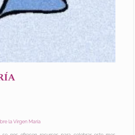
RÍA
re la Virgen María
e se nos ofrecen recursos para celebrar este mes