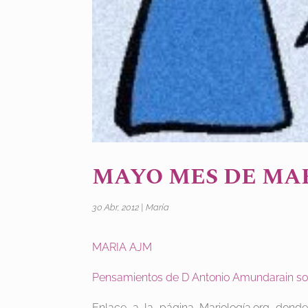
MAYO MES DE MA
30 Abr, 2012
|
María
MARIA AJM
Pensamientos de D Antonio Amundarain sob
Enlace a la página Mariología.org dond