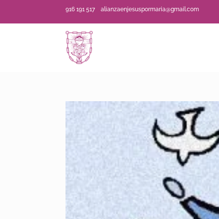
916 191 517
alianzaenjesuspormaria@gmail.com