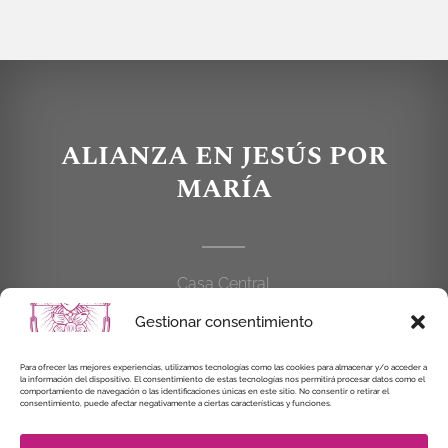
ALIANZA EN JESÚS POR
MARÍA
Casa Central
C/Cardenal Cisneros, 55
Gestionar consentimiento
28010 MADRID
Para ofrecer las mejores experiencias, utilizamos tecnologías como las cookies para almacenar y/o acceder a
914 462 114
la información del dispositivo. El consentimiento de estas tecnologías nos permitirá procesar datos como el
comportamiento de navegación o las identificaciones únicas en este sitio. No consentir o retirar el
consentimiento, puede afectar negativamente a ciertas características y funciones.
alianzaenjesuspormaria@gmail.com