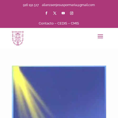
916 191 517
alianzaenjesuspormaria@gmail.com
Contacto
–
CEDIS
–
CMIS